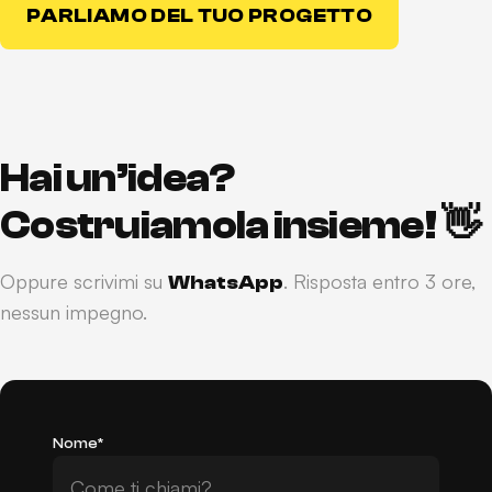
PARLIAMO DEL TUO PROGETTO
Hai un’idea?
Costruiamola insieme! 👋
Oppure scrivimi su
. Risposta entro 3 ore,
W
h
a
t
s
A
p
p
nessun impegno.
W
h
a
t
s
A
p
p
Nome*