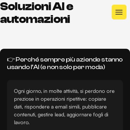
Soluzioni AI e
automazioni
H
o
m
e
H
o
m
e
S
e
r
v
i
z
i
👉 Perché sempre più aziende stanno
S
e
r
v
i
z
i
usando l’AI (e non solo per moda)
P
r
o
g
e
t
t
i
P
r
o
g
e
t
t
i
C
h
i
s
o
n
o
C
h
i
s
o
n
o
Ogni giorno, in molte attività, si perdono ore
F
A
Q
preziose in operazioni ripetitive: copiare
F
A
Q
N
e
w
s
dati, rispondere a email simili, pubblicare
N
e
w
s
contenuti, gestire lead, aggiornare fogli di
lavoro.