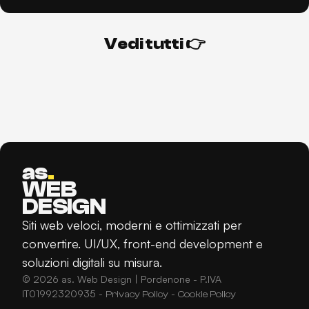
V
e
d
i
t
u
t
t
i
👉
V
e
d
i
t
u
t
t
i
👉
as
.
WEB
DESIGN
Siti web veloci, moderni e ottimizzati per
convertire. UI/UX, front-end development e
soluzioni digitali su misura.
© 2026 as. Web Design | Pordenone - P.IVA
IT01992320935 -
-
P
r
i
v
a
c
y
P
o
l
i
c
y
C
o
o
k
i
e
P
o
l
i
c
y
P
r
i
v
a
c
y
P
o
l
i
c
y
C
o
o
k
i
e
P
o
l
i
c
y