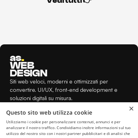
V
e
d
i
t
u
t
t
i
👉
V
e
d
i
t
u
t
t
i
👉
as
.
WEB
DESIGN
Siti web veloci, moderni e ottimizzati per
convertire. UI/UX, front-end development e
soluzioni digitali su misura.
© 2026 as. Web Design | Pordenone - P.IVA
×
Questo sito web utilizza cookie
IT01992320935 -
-
P
r
i
v
a
c
y
P
o
l
i
c
y
C
o
o
k
i
e
P
o
l
i
c
y
P
r
i
v
a
c
y
P
o
l
i
c
y
C
o
o
k
i
e
P
o
l
i
c
y
Utilizziamo i cookie per personalizzare contenuti, annunci e per
analizzare il nostro traffico. Condividiamo inoltre informazioni sul tuo
utilizzo del nostro sito con i nostri partner pubblicitari e di analisi che