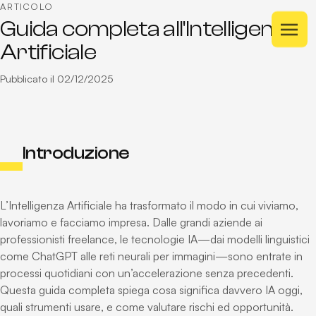
ARTICOLO
Guida completa all'Intelligenza
Artificiale
Pubblicato il 02/12/2025
H
o
m
e
H
o
m
e
S
e
r
v
i
z
i
Introduzione
S
e
r
v
i
z
i
P
r
o
g
e
t
t
i
P
r
o
g
e
t
t
i
C
h
i
s
o
n
o
L’Intelligenza Artificiale ha trasformato il modo in cui viviamo,
C
h
i
s
o
n
o
lavoriamo e facciamo impresa. Dalle grandi aziende ai
F
A
Q
professionisti freelance, le tecnologie IA—dai modelli linguistici
F
A
Q
N
e
w
s
come ChatGPT alle reti neurali per immagini—sono entrate in
processi quotidiani con un’accelerazione senza precedenti.
N
e
w
s
Questa guida completa spiega cosa significa davvero IA oggi,
quali strumenti usare, e come valutare rischi ed opportunità.