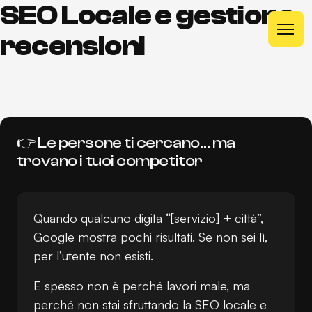
SEO Locale e gestione
recensioni
H
o
m
e
H
o
m
e
S
e
r
v
i
z
i
👉 Le persone ti cercano… ma
S
e
r
v
i
z
i
trovano i tuoi competitor
P
r
o
g
e
t
t
i
P
r
o
g
e
t
t
i
C
h
i
s
o
n
o
C
h
i
s
o
n
o
Quando qualcuno digita “[servizio] + città”,
F
A
Q
Google mostra pochi risultati. Se non sei lì,
F
A
Q
N
e
w
s
per l’utente non esisti.
N
e
w
s
E spesso non è perché lavori male, ma
perché non stai sfruttando la SEO locale e