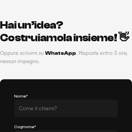
Hai un’idea?
Costruiamola insieme! 👋
Oppure scrivimi su
. Risposta entro 3 ore,
W
h
a
t
s
A
p
p
nessun impegno.
W
h
a
t
s
A
p
p
Nome*
Cognome*