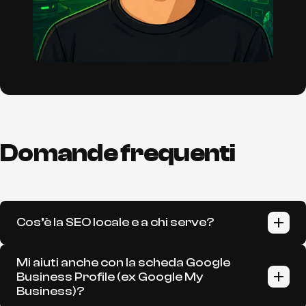
Domande frequenti
Cos’è la SEO locale e a chi serve?
La SEO locale serve a farti trovare da persone
Mi aiuti anche con la scheda Google
nella tua zona (es. “fisioterapista a Pordenone”). È
Business Profile (ex Google My
ideale per attività locali: studi, negozi, ristoranti,
Business)?