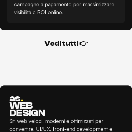
campagne a pagamento per massimizzare
visibilità e ROI online.
V
e
d
i
t
u
t
t
i
👉
V
e
d
i
t
u
t
t
i
👉
as
.
WEB
DESIGN
Siti web veloci, moderni e ottimizzati per
convertire. UI/UX, front-end development e